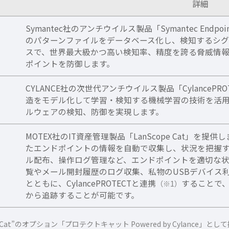
詳細
Symantec社のアンチウイルス製品「Symantec Endpo
のパターンファイルをデータベース化し、検知するシグ
スで、世界最大級かつ高い検知率、精度を誇る脅威情
ポイントを防御します。
CYLANCE社の次世代アンチウイルス製品「CylanceP
造をモデル化して学習・検知する機械学習の技術を活
ルウェアの検知、防御を実現します。
MOTEX社のIT資産管理製品「LanScope Cat」
たエンドポイントの情報を自動で収集し、状況を把握
ル配布、操作ログ管理など、エンドポイントを適切な状
覧やメール開封履歴のログ収集、私物のUSBデバイス
とともに、CylancePROTECTと連携
することで
（※1）
から追跡することが可能です。
ope Cat”のオプション「プロテクトキャット Powered by Cylance」