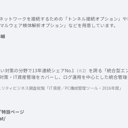
ネットワークを接続するための「トンネル接続オプション」や
マルウェア検体解析オプション」などを用意しています。
詳細
漏えい対策の分野で13年連続シェアNo.1
を誇る「統合型エ
（※2）
対策・IT資産管理をカバーし、ログ運用を中心とした統合管理
キュリティビジネス調査総覧「IT資産／PC構成管理ツール・2016年度」
）”特設ページ
at/