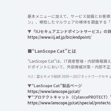
基本メニューに加えて、サービス設備とお客様
ン」、検知したマルウェアの検体を調査する「
▼「IIJセキュアエンドポイントサービス」の
https://www.iij.ad.jp/biz/endpoint/
■“LanScope Cat”とは
“LanScope Cat”は、IT資産管理・内部情報
ドポイントにおいて、外部脅威対策・内部不正
※2：富士キメラ総研 2005〜2017ネットワークセ
▼“LanScope Cat”製品ページ
https://www.lanscope.jp/cat/
▼“プロテクトキャット（CylancePROTECT
https://www.lanscope.jp/cat/special/protectc