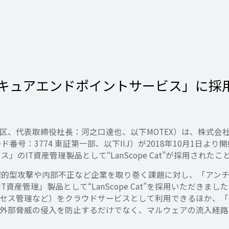
の「IIJセキュアエンドポイントサービス」に採
区、代表取締役社長：河之口達也、以下MOTEX）は、株式会
番号：3774 東証第一部、以下IIJ）が2018年10月1日
」のIT資産管理製品として“LanScope Cat”が採用された
、標的型攻撃や内部不正など企業を取り巻く課題に対し、「アンチ
管理」製品として“LanScope Cat”を採用いただきました。これ
クセス管理など）をクラウドサービスとして利用できるほか、
、外部脅威の侵入を防止するだけでなく、マルウェアの流入経路