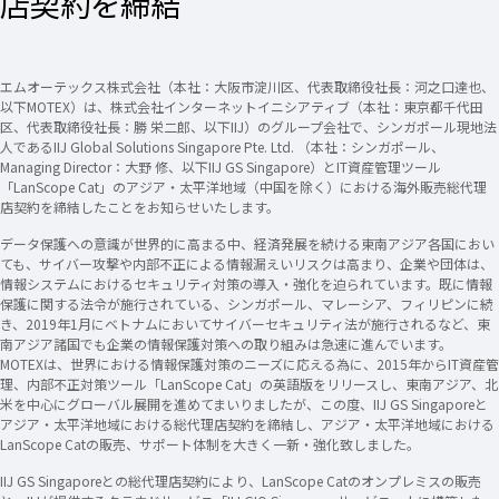
店契約を締結
エムオーテックス株式会社（本社：大阪市淀川区、代表取締役社長：河之口達也、
以下MOTEX）は、株式会社インターネットイニシアティブ（本社：東京都千代田
区、代表取締役社長：勝 栄二郎、以下IIJ）のグループ会社で、シンガポール現地法
人であるIIJ Global Solutions Singapore Pte. Ltd. （本社：シンガポール、
Managing Director：大野 修、以下IIJ GS Singapore）とIT資産管理ツール
「LanScope Cat」のアジア・太平洋地域（中国を除く）における海外販売総代理
店契約を締結したことをお知らせいたします。
データ保護への意識が世界的に高まる中、経済発展を続ける東南アジア各国におい
ても、サイバー攻撃や内部不正による情報漏えいリスクは高まり、企業や団体は、
情報システムにおけるセキュリティ対策の導入・強化を迫られています。既に情報
保護に関する法令が施行されている、シンガポール、マレーシア、フィリピンに続
き、2019年1月にベトナムにおいてサイバーセキュリティ法が施行されるなど、東
南アジア諸国でも企業の情報保護対策への取り組みは急速に進んでいます。
MOTEXは、世界における情報保護対策のニーズに応える為に、2015年からIT資産管
理、内部不正対策ツール「LanScope Cat」の英語版をリリースし、東南アジア、北
米を中心にグローバル展開を進めてまいりましたが、この度、IIJ GS Singaporeと
アジア・太平洋地域における総代理店契約を締結し、アジア・太平洋地域における
LanScope Catの販売、サポート体制を大きく一新・強化致しました。
IIJ GS Singaporeとの総代理店契約により、LanScope Catのオンプレミスの販売