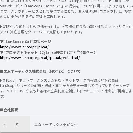
と、IIJが提供するクラウドサービス「IIJ GIO Singapore サービス」上に構築した
SaaSサービス「LanScope Cat on GIO」の提供を、2019年4月30日より予定してい
ます。クラウドサービスとして提供することで、お客様の運用コストを抑え、複数
の国にまたがる拠点の管理を実現します。
MOTEXは今後もIIJとの連携を強化し、お客様の抱える内部・外部のセキュリティ対
策・IT資産管理をグローバルで支援してまいります。
▼“LanScope Cat”製品ページ
https://www.lanscope.jp/cat/
▼“プロテクトキャット（CylancePROTECT）”特設ページ
https://www.lanscope.jp/cat/special/protectcat/
■エムオーテックス株式会社（MOTEX）について
MOTEXは、ネットワークシステム管理・ネットワーク情報漏えい対策商品
LanScopeシリーズの企画・設計・開発から販売を一貫して行っているメーカーで
す。MOTEXは、今後もお客様の企業利益を創出するセキュリティ対策をご提案しま
す。
■会社概要
社 名
エムオーテックス株式会社