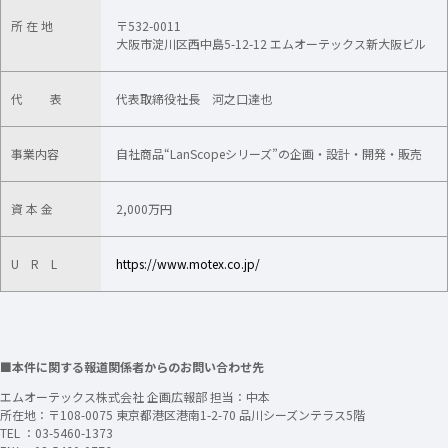
所 在 地
〒532-0011
大阪市淀川区西中島5-12-12 エムオーテックス新大阪ビル
代 表
代表取締役社長 河之口達也
事業内容
自社商品“LanScopeシリーズ”の企画・設計・開発・販売
資 本 金
2,000万円
U R L
https://www.motex.co.jp/
■本件に関する報道関係者からのお問い合わせ先
エムオーテックス株式会社 企画広報部 担当：中本
所在地：〒108-0075 東京都港区港南1-2-70 品川シーズンテラス5階
TEL ：03-5460-1373