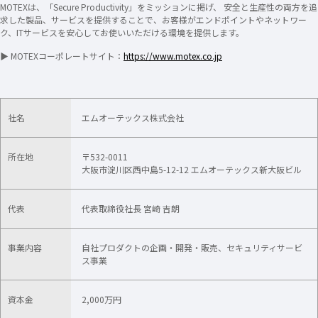
MOTEXは、「Secure Productivity」をミッションに掲げ、 安全と生産性の両方を追
求した製品、サービスを提供することで、お客様がエンドポイントやネットワー
ク、ITサービスを安心してお使いいただける環境を提供します。
▶ MOTEXコーポレートサイト：
https://www.motex.co.jp
社名
エムオーテックス株式会社
所在地
〒532-0011
大阪市淀川区西中島5-12-12 エムオーテックス新大阪ビル
代表
代表取締役社長 宮崎 吉朗
事業内容
自社プロダクトの企画・開発・販売​、セキュリティサービ
ス事業
資本金
2,000万円