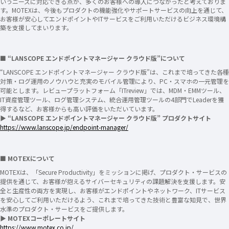
いうニーズに対応できる点が、多くのお客様への導入につながったと考えておりま
す。MOTEXは、今後もプロダクトの機能強化やサポートサービスの向上を通じて、
お客様が安心してエンドポイントやITサービスをご利用いただけるビジネス環境構
築を支援してまいります。
■ “LANSCOPE エンドポイントマネージャー クラウド版”について
“LANSCOPE エンドポイントマネージャー クラウド版”は、これまで培ってきた各種
対策・ログ運用のノウハウと充実のモバイル管理により、PC・スマホの一元管理を
可能とします。レビュープラットフォーム「ITreview」では、MDM・EMMツール、
IT資産管理ツール、ログ管理システム、統合運用管理ツールの4部門でLeaderを獲
得するなど、お客様からも高い評価をいただいています。
▶ “LANSCOPE エンドポイントマネージャー クラウド版” プロダクトサイト
https://www.lanscope.jp/endpoint-manager/
■ MOTEXについて
MOTEXは、「Secure Productivity」をミッションに掲げ、プロダクト・サービスの
提供を通じて、お客様が抱えるサイバーセキュリティの課題解決を支援します。安
全と生産性の両方を実現し、お客様がエンドポイントやネットワーク、ITサービス
を安心してご利用いただけるよう、これまで培ってきた技術と豊富な知見で、世界
水準のプロダクト・サービスをご提供します。
▶ MOTEXコーポレートサイト
https://www.motex.co.jp/