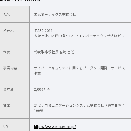
社名
エムオーテックス株式会社
所在地
〒532-0011
大阪市淀川区西中島5-12-12 エムオーテックス新大阪ビル
代表
代表取締役社長 宮崎 吉朗
事業内容
サイバーセキュリティに関するプロダクト開発・サービス
事業
資本金
2,000万円
株主
京セラコミュニケーションシステム株式会社（資本比率：
100%）​
URL
https://www.motex.co.jp/