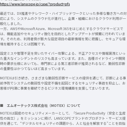
https://www.lanscope.jp/case/?product=pfs
最近では、DX推進やテレワーク・ハイブリッドワークといった多様な働き方への対
応により、システムのクラウド化が進行し、企業・組織におけるクラウド利用が一
般化しました。
一方、AWSやMicrosoft Azure、Microsoft 365をはじめとするクラウドサービスで
は、機能追加やセキュリティ強化を目的としたアップデートが頻繁に行われていま
す。そのため、利用者側が膨大な設定項目の最新情報を常に把握し、セキュアな環
境を維持することは困難です。
設定ミスや管理不足を突いたサイバー攻撃による、不正アクセスや情報漏洩といっ
た重大なインシデントのリスクも高まっています。また、各種ガイドラインや開発
時の要求仕様においても、専門家による第三者診断が推奨されるなど、脆弱性診断
の重要性はかつてないほど高まっています。
MOTEXは引き続き、さまざまな脆弱性診断サービスの提供を通じて、診断による事
前予防でシステムの脆弱性や設定不備を起因とするセキュリティ事故を抑止し、お
客様が円滑に事業を継続できるビジネス環境構築を支援してまいります。
■ エムオーテックス株式会社（MOTEX）について
MOTEXは国産のセキュリティメーカーとして、「Secure Productivity（安全と生産
性の両立）」をミッションに掲げ、LANSCOPEブランドのプロダクト・サービス提
供を通じて、“デジタルセキュリティの課題から、人と社会を解放する”ことを目指