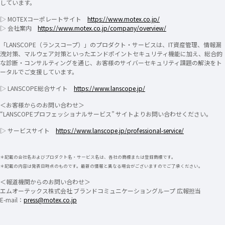
しています。
▷ MOTEXコーポレートサイト
https://www.motex.co.jp/
▷ 会社案内
https://www.motex.co.jp/company/overview/
「LANSCOPE（ランスコープ）」のプロダクト・サービスは、IT資産管理、情報漏
洩対策、マルウェア対策といったエンドポイントセキュリティ機能に加え、総合的
な診断・コンサルティングを通じ、お客様のサイバーセキュリティ課題の解決をト
ータルでご支援しています。
▷ LANSCOPE総合サイト
https://www.lanscope.jp/
＜お客様からのお問い合わせ＞
“LANSCOPEプロフェッショナルサービス” サイトよりお問い合わせください。
▷ サービスサイト
https://www.lanscope.jp/professional-service/
＊記載の会社名およびプロダクト名・サービス名は、各社の商標または登録商標です。
＊記載の内容は発表日時点のものです。最新の情報と異なる場合がございますのでご了承ください。
＜報道機関からのお問い合わせ＞
エムオーテックス株式会社 ブランドコミュニケーショングループ 広報担当
E-mail：
press@motex.co.jp