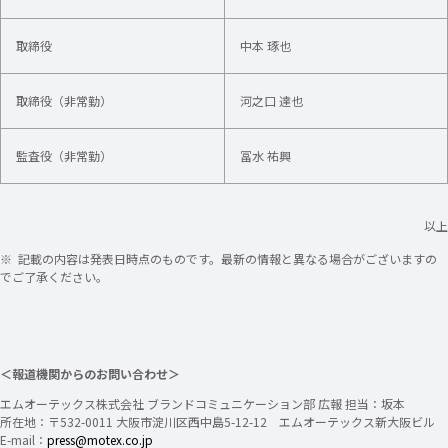
取締役
中本 琢也
取締役（非常勤）
河之口 達也
監査役（非常勤）
冨水 祐興
以上
※ 記載の内容は発表日時点のものです。最新の情報と異なる場合がございますの
でご了承ください。
＜報道機関からのお問い合わせ＞
エムオーテックス株式会社 ブランドコミュニケーション部 広報 担当：坂本
所在地：〒532-0011 大阪市淀川区西中島5-12-12 エムオーテックス新大阪ビル
E-mail：
press@motex.co.jp