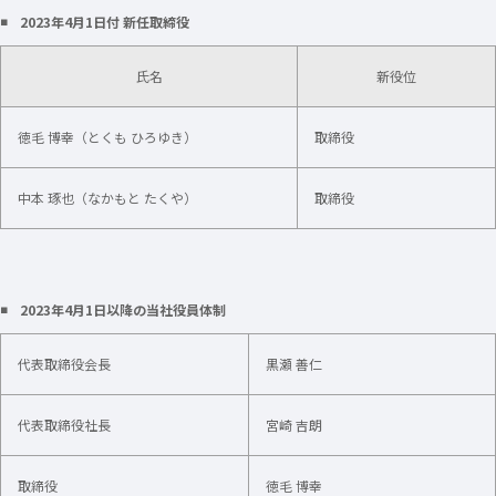
◾️ 2023年4月1日付 新任取締役
氏名
新役位
徳毛 博幸（とくも ひろゆき）
取締役
中本 琢也（なかもと たくや）
取締役
◾️ 2023年4月1日以降の当社役員体制
代表取締役会長
黒瀬 善仁
代表取締役社長
宮崎 吉朗
取締役
徳毛 博幸