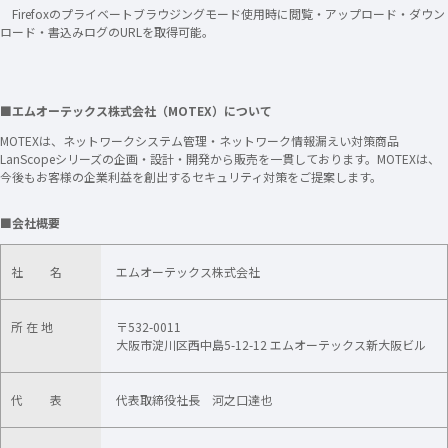
Firefoxのプライベートブラウジングモード使用時に閲覧・アップロード・ダウン
ロード・書込みログのURLを取得可能。
■エムオーテックス株式会社（MOTEX）について
MOTEXは、ネットワークシステム管理・ネットワーク情報漏えい対策商品
LanScopeシリーズの企画・設計・開発から販売を一貫しております。MOTEXは、
今後もお客様の企業利益を創出するセキュリティ対策をご提案します。
■会社概要
社 名
エムオーテックス株式会社
所 在 地
〒532-0011
大阪市淀川区西中島5-12-12 エムオーテックス新大阪ビル
代 表
代表取締役社長 河之口達也