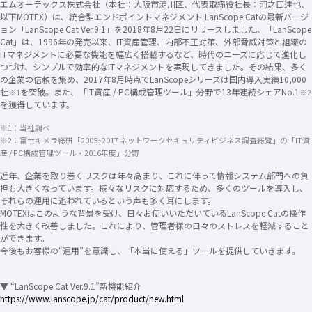
エムオーテックス株式会社（本社：大阪市淀川区、代表取締役社長：河之口達也、
以下MOTEX）は、統合型エンドポイントマネジメント LanScope Catの最新バージ
ョン「LanScope Cat Ver.9.1」を2018年8月22日にリリースしました。「LanScope
Cat」は、1996年の発売以来、IT資産管理、内部不正対策、外部脅威対策と組織の
ITマネジメントに必要な機能を幅広く搭載するなど、時代のニーズに応じて進化し
つづけ、シンプルで効率的なITマネジメントを実現してきました。その結果、多く
の企業の信頼を集め、2017年8月時点でLanScopeシリーズは国内導入実績10,000
社
を突破。また、「IT資産 / PC構成管理ツール」分野で13年連続シェアNo.1
※1
※2
を獲得しています。
※1：当社調べ
※2：富士キメラ総研「2005~2017 ネットワークセキュリティビジネス調査総覧」の「IT資
産 / PC構成管理ツール・2016年度」分野
近年、企業を取り巻くリスクは年々高まり、これに伴って情報システム部門への負
担も大きくなっています。様々なリスクに対応するため、多くのツールを導入し、
それらの運用に追われているという声も多く耳にします。
MOTEXはこのような背景を受け、日々お使いいただいているLanScope Catの操作
性を大きく改善しました。これにより、管理者様の日々のストレスを軽減すること
ができます。
今後もお客様の“運用”を意識し、「本当に使える」ツールを提供していきます。
▼ “LanScope Cat Ver.9.1”新機能紹介
https://www.lanscope.jp/cat/product/new.html