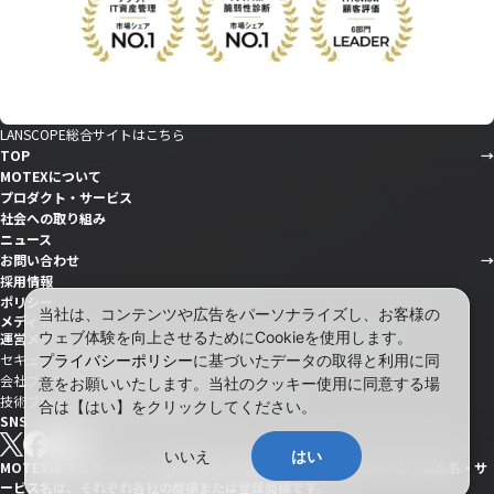
LANSCOPE総合サイトはこちら
TOP
MOTEXについて
プロダクト・サービス
社会への取り組み
ニュース
お問い合わせ
採用情報
ポリシー
当社は、コンテンツや広告をパーソナライズし、お客様の
メディア
ウェブ体験を向上させるためにCookieを使用します。
運営メディア
セキュリティ情報サイト「wiz LANCOPE」
プライバシーポリシー
に基づいたデータの取得と利用に同
会社ブログ「MOTEX公式note」
意をお願いいたします。当社のクッキー使用に同意する場
技術ブログ「MOTEX TECH BLOG」
合は【はい】をクリックしてください。
SNS
いいえ
はい
MOTEXは エムオーテックス株式会社の略称です。記載の会社名および製品名・サ
ービス名は、それぞれ各社の商標または登録商標です。