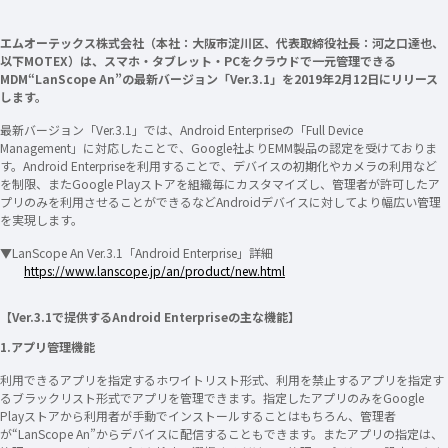
エムオーテックス株式会社（本社：大阪市淀川区、代表取締役社長：河之口達也、
以下MOTEX）は、スマホ・タブレット・PCをクラウドで一元管理できる
MDM“LanScope An”の最新バージョン「Ver.3.1」を2019年2月12日にリリース
します。
最新バージョン「Ver.3.1」では、Android Enterpriseの「Full Device
Management」に対応したことで、Google社よりEMM製品の認定を受けておりま
す。Android Enterpriseを利用することで、デバイスの初期化やカメラの利用など
を制限、またGoogle Playストアを組織毎にカスタマイズし、管理者が許可したア
プリのみを利用させることができるなどAndroidデバイスに対してより幅広い管理
を実現します。
▼LanScope An Ver.3.1「Android Enterprise」詳細
https://www.lanscope.jp/an/product/new.html
【Ver.3.1で提供するAndroid Enterpriseの主な機能】
1.アプリ管理機能
利用できるアプリを指定するホワイトリスト形式、利用を禁止するアプリを指定す
るブラックリスト形式でアプリを管理できます。指定したアプリのみをGoogle
Playストアから利用者が手動でインストールすることはもちろん、管理者
が“LanScope An”からデバイスに配信することもできます。またアプリの指定は、