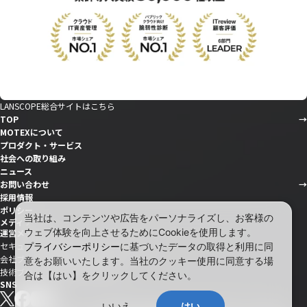
LANSCOPE総合サイトはこちら
TOP
MOTEXについて
プロダクト・サービス
社会への取り組み
ニュース
お問い合わせ
採用情報
ポリシー
当社は、コンテンツや広告をパーソナライズし、お客様の
メディア
ウェブ体験を向上させるためにCookieを使用します。
運営メディア
セキュリティ情報サイト「wiz LANCOPE」
プライバシーポリシー
に基づいたデータの取得と利用に同
会社ブログ「MOTEX公式note」
意をお願いいたします。当社のクッキー使用に同意する場
技術ブログ「MOTEX TECH BLOG」
合は【はい】をクリックしてください。
SNS
いいえ
はい