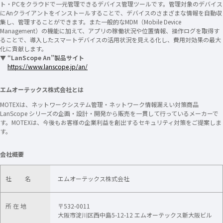
ト・PCをクラウドで一元管理できるデバイス管理ツールです。管理対象のデバイス
にAnクライアントをインストールすることで、デバイスのさまざまな情報を自動収
集し、管理することができます。また一般的なMDM（Mobile Device
Management）の機能に加えて、アプリの稼働状況や位置情報、操作ログを取得す
ることで、導入したスマートデバイスの活用状況を見える化し、費用対効果の最大
化に貢献します。
▼
“LanScope An”製品サイト
https://www.lanscope.jp/an/
エムオーテックス株式会社とは
MOTEXは、ネットワークシステム管理・ネットワーク情報漏えい対策商品
LanScope シリーズの企画・設計・開発から販売を一貫して行っているメーカーで
す。MOTEXは、今後もお客様の企業利益を創出するセキュリティ対策をご提案しま
す。
会社概要
社 名
エムオーテックス株式会社
所 在 地
〒532-0011
大阪市淀川区西中島5-12-12 エムオーテックス新大阪ビル