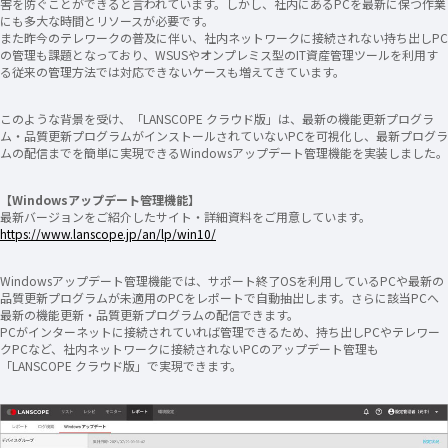
害を防ぐことができると言われています。しかし、社内にあるPCを最新に保つ作業
にも多大な時間とリソースが必要です。
また昨今のテレワークの普及に伴い、社内ネットワークに接続されない持ち出しPC
の管理も課題となっており、WSUSやオンプレミス型のIT資産管理ツールを利用す
る従来の管理方法では対応できないケースも増えてきています。
このような背景を受け、「LANSCOPE クラウド版」は、最新の機能更新プログラ
ム・品質更新プログラムがインストールされていないPCを可視化し、最新プログラ
ムの配信までを簡単に実現できるWindowsアップデート管理機能を実装しました。
【Windowsアップデート管理機能】
最新バージョンをご紹介したサイト・詳細資料をご用意しています。
https://www.lanscope.jp/an/lp/win10/
Windowsアップデート管理機能では、サポート終了OSを利用しているPCや最新の
品質更新プログラムが未適用のPCをレポートで自動抽出します。さらに該当PCへ
最新の機能更新・品質更新プログラムの配信できます。
PCがインターネットに接続されていれば管理できるため、持ち出しPCやテレワー
クPCなど、社内ネットワークに接続されないPCのアップデート管理も
「LANSCOPE クラウド版」で実現できます。