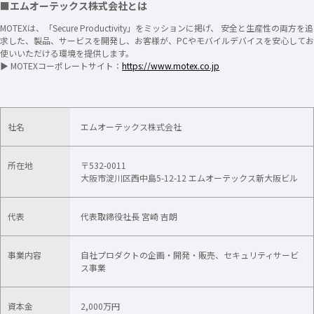
■エムオーテックス株式会社とは
MOTEXは、「Secure Productivity」をミッションに掲げ、 安全と生産性の両方を追
求した、製品、サービスを開発し、お客様が、PCやモバイルデバイスを安心してお
使いいただける環境を提供します。
▶ MOTEXコーポレートサイト：
https://www.motex.co.jp
社名
エムオーテックス株式会社
所在地
〒532-0011
大阪市淀川区西中島5-12-12 エムオーテックス新大阪ビル
代表
代表取締役社長 宮崎 吉朗
事業内容
自社プロダクトの企画・開発・販売​、セキュリティサービ
ス事業
資本金
2,000万円