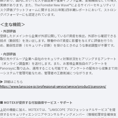
績があり、国内においても大手製造業や重要インフラ企業、金融機関などでの導入
実績があります。また、The Forrester New Wave™によるサイバーセキュリティリ
スク評価プラットフォームに関する2021年第1四半期レポートにおいて、ストロン
グパフォーマーにも認定されています。
＜主な機能＞
・外部評価
登録したドメインから企業が外部公開しているIT資産を検出。外部から確認できる
弱点（脆弱性）を洗い出します。稼働中のIT資産に影響を与えずに評価を行うた
め、脆弱性診断（セキュリティ診断）を受けるときのような事前調整が不要です。
・内部評価
取引先やグループ企業へ自社のセキュリティ対策状況をヒアリングするアンケート
（オンライン調査票）を送付します。また、お客様企業独自のアンケートを
Panoraysに取り込み、運用することも可能です。アンケートの配布から収集まで同
一システムで管理可能なため、管理者の工数削減につながります。
▶ 詳細はこちら
https://www.lanscope.jp/professional-service/service/product/panorays/
■ MOTEXが提供する付加価値サービス・サポート
上記の機能に加え、MOTEXでは、“LANSCOPE プロフェッショナルサービス”を提
供するセキュリティエンジニアやコンサルティングメンバー（情報処理安全確保支