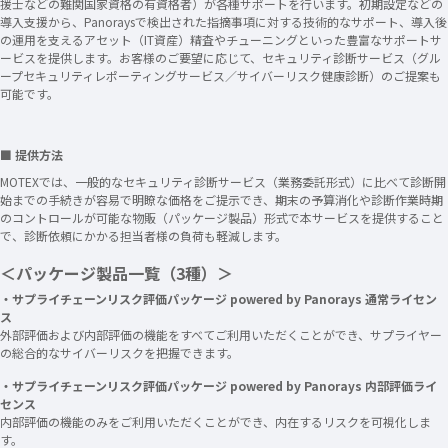
援士などの難関国家資格の有資格者）が各種サポートを行います。初期設定などの
導入支援から、Panoraysで検出された指摘事項に対する技術的なサポート、導入後
の運用を支えるアセット（IT資産）精査やチューニングといった豊富なサポートサ
ービスを提供します。お客様のご要望に応じて、セキュリティ診断サービス（グル
ープセキュリティレポーティングサービス／サイバーリスク健康診断）のご提案も
可能です。
■ 提供方法
MOTEXでは、一般的なセキュリティ診断サービス（業務委託形式）に比べて診断開
始までの手続きが容易で明瞭な価格をご提示でき、期末の予算消化や診断作業時期
のコントロールが可能な物販（パッケージ製品）形式で本サービスを提供すること
で、診断依頼にかかる担当者様の負荷も軽減します。
＜パッケージ製品一覧（3種）＞
・サプライチェーンリスク評価パッケージ powered by Panorays 通常ライセン
ス
外部評価および内部評価の機能をすべてご利用いただくことができ、サプライヤー
の総合的なサイバーリスクを把握できます。
・サプライチェーンリスク評価パッケージ powered by Panorays 内部評価ライ
センス
内部評価の機能のみをご利用いただくことができ、内在するリスクを可視化しま
す。