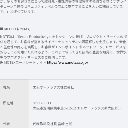
が、多くのお客さまにとって取引先・委託先等の管理負荷の軽減ならびにサプライ
チェーン全体のセキュリティレベルの向上に寄与することを大いに期待していま
す。」と述べています。
■ MOTEXについて
MOTEXは「Secure Productivity」をミッションに掲げ、プロダクト・サービスの提
供を通じて、お客様が抱えるサイバーセキュリティの課題解決を支援します。安全
と生産性の両方を実現し、お客様がエンドポイントやネットワーク、ITサービスを
安心してご利用いただけるよう、これまで培ってきた技術と豊富な知見で、世界水
準のプロダクト・サービスをご提供します。
▶ MOTEXコーポレートサイト
https://www.motex.co.jp/
社名
エムオーテックス株式会社
所在地
〒532-0011
大阪市淀川区西中島5-12-12 エムオーテックス新大阪ビル
代表
代表取締役社長 宮崎 吉朗