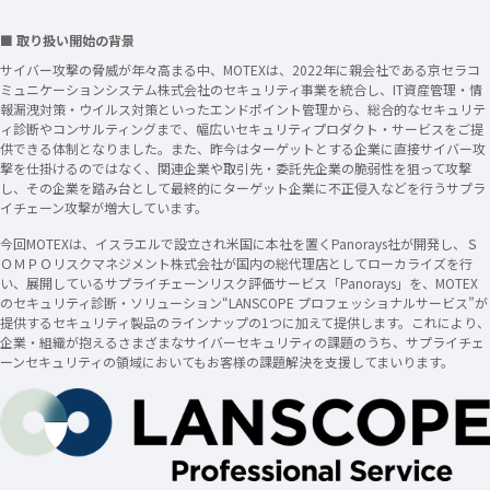
■ 取り扱い開始の背景
サイバー攻撃の脅威が年々高まる中、MOTEXは、2022年に親会社である京セラコ
ミュニケーションシステム株式会社のセキュリティ事業を統合し、IT資産管理・情
報漏洩対策・ウイルス対策といったエンドポイント管理から、総合的なセキュリテ
ィ診断やコンサルティングまで、幅広いセキュリティプロダクト・サービスをご提
供できる体制となりました。また、昨今はターゲットとする企業に直接サイバー攻
撃を仕掛けるのではなく、関連企業や取引先・委託先企業の脆弱性を狙って攻撃
し、その企業を踏み台として最終的にターゲット企業に不正侵入などを行うサプラ
イチェーン攻撃が増大しています。
今回MOTEXは、イスラエルで設立され米国に本社を置くPanorays社が開発し、Ｓ
ＯＭＰＯリスクマネジメント株式会社が国内の総代理店としてローカライズを行
い、展開しているサプライチェーンリスク評価サービス「Panorays」を、MOTEX
のセキュリティ診断・ソリューション“LANSCOPE プロフェッショナルサービス”が
提供するセキュリティ製品のラインナップの1つに加えて提供します。これにより、
企業・組織が抱えるさまざまなサイバーセキュリティの課題のうち、サプライチェ
ーンセキュリティの領域においてもお客様の課題解決を支援してまいります。