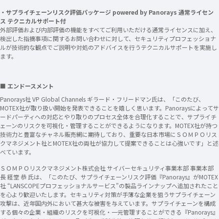
・サプライチェーンリスク評価パッケージ powered by Panorays 通常ライセン
ス テクニカルサポート付
外部評価および内部評価の機能をすべてご利用いただける通常ライセンスに加え、
検出した指摘事項に関するお問い合わせに対して、セキュリティプロフェッショナ
ルが技術的な観点でご説明や対処のアドバイスを行うテクニカルサポートを実施し
ます。
■ エンドースメント
Panorays社 VP Global Channels ギラード・フリードマン氏は、「このたび、
MOTEX社が取り扱い開始を発表できることを嬉しく思います。Panoraysによってサ
ードパーティへの対応とやり取りのプロセス全体を合理化することで、サプライチ
ェーンのリスクを可視化・管理することができるようになります。MOTEX社が持つ
技術力と豊富なチャネル販売網に期待しており、重要な日本市場にＳＯＭＰＯリス
クマネジメント社とMOTEX社の両社が協力して提案できることは心強いです」と述
べています。
ＳＯＭＰＯリスクマネジメント株式会社 サイバーセキュリティ事業本部 事業本部
長 経堂 恭 氏は、「このたび、サプライチェーンリスク評価『Panorays』がMOTEX
社 “LANSCOPEプロフェッショナルサービス”の製品ラインナップへ追加されたこと
を心より歓迎いたします。セキュリティ対策が手薄な企業を狙うサプライチェーン
攻撃は、近年国内外において甚大な被害を与えています。サプライチェーンを構成
する個々の企業・組織のリスクを可視化・一元管理することができる『Panorays』