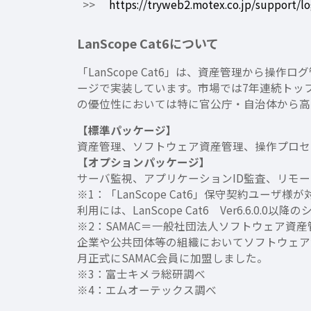
>>
https://tryweb2.motex.co.jp/support/lo
LanScope Cat6について
「LanScope Cat6」は、資産管理か
ージで実装しています。市場では7年連続トップシ
の優位性においては特に官公庁・自治体から高
【標準パッケージ】
資産管理、ソフトウェア資産管理、操作プロセ
【オプションパッケージ】
サーバ監視、アプリケーションID監査、リモー
※1：「LanScope Cat6」保守契約ユーザ様
利用には、LanScope Cat6 Ver6.6.0.0
※2：SAMAC＝一般社団法人ソフトウェア資
企業や公共団体等の組織においてソフトウェア資
月正式にSAMAC会員に加盟しました。
※3：富士キメラ総研調べ
※4：エムオーテックス調べ