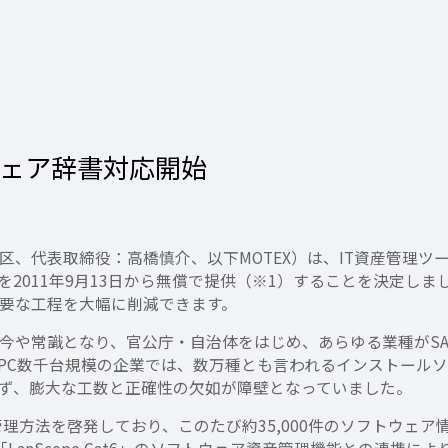
フトウェア辞書対応開始
代表取締役：高橋慎介、以下MOTEX）は、IT資産管理ツール「L
011年9月13日から無償で提供（※1）することを決定しました。
必要な工程を大幅に削減できます。
常識となり、官公庁・自治体をはじめ、あらゆる業種がSAMの国
はPC数千台規模の企業では、数万種とも言われるインストール
ず、膨大な工数と正確性の欠如が障壁となっていました。
い管理方法を啓発しており、このたび約35,000件のソフトウェ