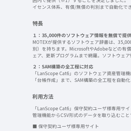
囲内で提供（※1）することを決定しました。「L
イセンス体系、有償/無償の判別まで自動化で
特長
１：35,000件のソフトウェア情報を無償で提
MOTEXが提供するソフトウェア辞書は、35
別）を持ちます。MicrosoftやAdobe
ェア、更新プログラムまで網羅。ソフトウェア情
２：SAM構築の全工程に対応
「LanScope Cat6」のソフトウェア
「台帳作成」まで、SAM構築の全工程を自動化
利用方法
「LanScope Cat6」保守契約ユーザ様専用
管理機能からCSV形式のデータを取り込むこと
■ 保守契約ユーザ様専用サイト