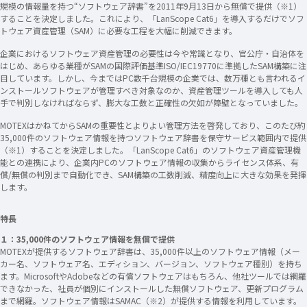
規模の情報量を持つ“ソフトウェア辞書”を2011年9月13日から無償で提供（※1）
することを決定しました。これにより、「LanScope Cat6」を導入するだけでソフ
トウェア資産管理（SAM）に必要な工程を大幅に削減できます。
企業におけるソフトウェア資産管理の必要性は今や常識となり、官公庁・自治体を
はじめ、あらゆる業種がSAMの国際評価基準ISO/IEC19770に準拠したSAM構築に注
目しています。しかし、今まではPC数千台規模の企業では、数万種とも言われるイ
ンストールソフトウェアが管理すべき対象なのか、資産管理ツールを導入しても人
手で判別しなければならず、膨大な工数と正確性の欠如が障壁となっていました。
MOTEXはかねてからSAMの重要性とよりよい管理方法を啓発しており、このたび約
35,000件のソフトウェア情報を持つソフトウェア辞書を保守サービス範囲内で提供
（※1）することを決定しました。「LanScope Cat6」のソフトウェア資産管理機
能との連携により、企業内PCのソフトウェア情報の収集からライセンス体系、有
償/無償の判別まで自動化でき、SAM構築の工数削減、精度向上に大きな効果を発揮
します。
特長
１：35,000件のソフトウェア情報を無償で提供
MOTEXが提供するソフトウェア辞書は、35,000件以上のソフトウェア情報（メー
カー名、ソフトウェア名、エディション、バージョン、ソフトウェア種別）を持ち
ます。MicrosoftやAdobeなどの有償ソフトウェアはもちろん、他社ツールでは網羅
できなかった、社員が個別にインストールした無償ソフトウェア、更新プログラム
まで網羅。ソフトウェア情報はSAMAC（※2）が提供する情報を利用しています。