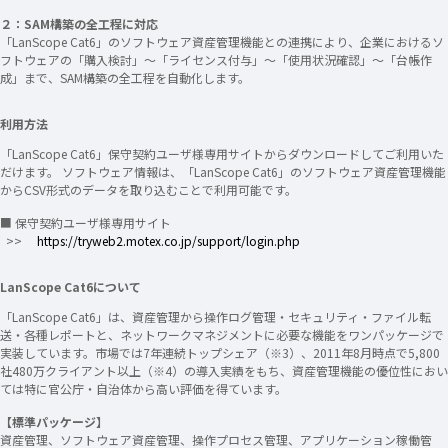
２：SAM構築の全工程に対応
「LanScope Cat6」のソフトウェア資産管理機能との連携により、企業におけるソ
フトウェアの「購入検討」～「ライセンス付与」～「使用状況確認」～「台帳作
成」まで、SAM構築の全工程を自動化します。
利用方法
「LanScope Cat6」保守契約ユーザ様専用サイトからダウンロードしてご利用いた
だけます。 ソフトウェア情報は、「LanScope Cat6」のソフトウェア資産管理機能
からCSV形式のデータを取り込むことで利用可能です。
■ 保守契約ユーザ様専用サイト
>>
https://tryweb2.motex.co.jp/support/login.php
LanScope Cat6について
「LanScope Cat6」は、資産管理から操作ログ管理・セキュリティ・ファイル転
送・各種レポートと、ネットワークマネジメントに必要な機能をワンパッケージで
実装しています。市場では7年連続トップシェア（※3）、2011年8月時点で5,800
社480万クライアント以上（※4）の導入実績をもち、資産管理機能の優位性におい
ては特に官公庁・自治体から高い評価を得ています。
【標準パッケージ】
資産管理、ソフトウェア資産管理、操作プロセス管理、アプリケーション稼働管