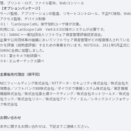
理、プリント・ログ、ファイル配布、Webコンソール
【オプションパッケージ】
サーバ監視、アプリケーションID監査、リモートコントロール、不正PC検知、Web
アクセス監視、デバイス制御
※1：「LanScope Cat6」保守契約ユーザ様が対象。
利用には、LanScope Cat6 Ver6.6.0.0以降のシステムが必要です。
※2：SAMAC＝一般社団法人ソフトウェア資産管理評価認定協会。
企業や公共団体等の組織においてソフトウェア資産管理がどの程度導入されている
かを評価（成熟度評価）するための事業を行います。MOTEXは、2011年5月正式に
SAMAC会員に加盟しました。
※3：富士キメラ総研調べ
※4：エムオーテックス調べ
主要販売代理店（順不同）
NECフィールディング株式会社／NTTデータ・セキュリティ株式会社／株式会社大
塚商会／ソフトバンクBB株式会社／ダイワボウ情報システム株式会社／東芝情報
機器株式会社／株式会社富士通マーケティング／株式会社ネットワールド／株式会
社ラック／株式会社リコー／株式会社アイ・アイ・エム／シネックスインフォテッ
ク株式会社
お問い合わせ
本件に関するお問い合わせは、下記までご連絡ください。