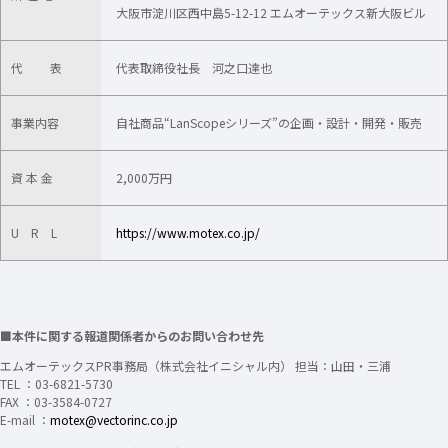
大阪市淀川区西中島5-12-12 エムオーテックス新大阪ビル
代 表
代表取締役社長 河之口達也
事業内容
自社商品“LanScopeシリーズ”の企画・設計・開発・販売
資 本 金
2,000万円
U R L
https://www.motex.co.jp/
■本件に関する報道関係者からのお問い合わせ先
エムオーテックスPR事務局（株式会社イニシャル内） 担当：山田・三浦
TEL ：03-6821-5730
FAX ：03-3584-0727
E-mail ：
motex@vectorinc.co.jp