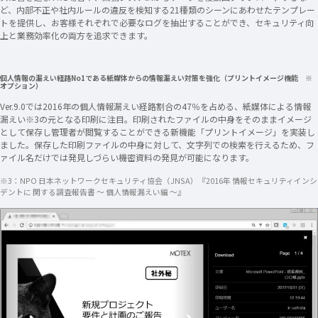
ど、内部不正や社内ルールの違反を検知する21種類のシーンにあわせたテンプレー
トを提供し、お客様それぞれで必要なログを抽出することができ、セキュリティ向
上と業務効率化の両方を追求できます。
個人情報の漏えい経路No1である紙媒体からの情報漏えい対策を強化（プリントイメージ機能 ※
オプション）
Ver.9.0では2016年の個人情報漏えい経路割合の47％を占める、紙媒体による情報
漏えい※3の元となる印刷に注目。印刷されたファイルの中身をそのままイメージ
として保存し管理者が閲覧することができる新機能「プリントイメージ」を実装し
ました。保存した印刷ファイルの中身に対して、文字列での検索を行えるため、フ
ァイル名だけでは発見しづらい機密資料の発見が可能になります。
※3：NPO 日本ネットワークセキュリティ協会（JNSA）『2016年 情報セキュリティインシ
デントに 関する調査報告書 ～ 個人情報漏えい編 ～』