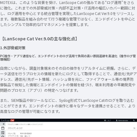
MOTEXは、このような背景を受け、LanScope Catの強みである“ログ運用”をさら
に強化。これまでの外部脅威対策・内部不正対策・IT活用の幅広いカバー範囲に対
し、ログ運用を中心とする統合管理を実現したLanScope Cat Ver.9.0をリリースし
ます。複数製品を組み合わせて行う複雑な管理ではなく、エンドポイントを中心と
したシンプルで効率的なITマネジメントを提案します。
【LanScope Cat Ver.9.0の主な強化点】
1.外部脅威対策
PC操作・アプリ通信など、エンドポイントのログ活用で負荷の高い原因追跡を高速化（操作ログ管
理機能）
自席にいながら、調査対象端末のその日の操作をリアルタイムに把握。さらに、デ
ータ送信を行うプロセスの情報を新たにログとして取得することで、通信元/先IPア
ドレス、通信元/先ポート情報、ハッシュ値を元に、ファイアウォール等の境界防
御製品で検知した情報とエンドポイントの情報を紐づけ、端末利用者の早期発見や
問題のプロセス（アプリ）の特定へつなげます。
また、SIEM製品やBIツールなどに、Syslog形式でLanScope Catのログを取り込む
ことができます。エンドポイントの操作と様々なデータを連携させることで、より
高度なログの管理が可能になります。