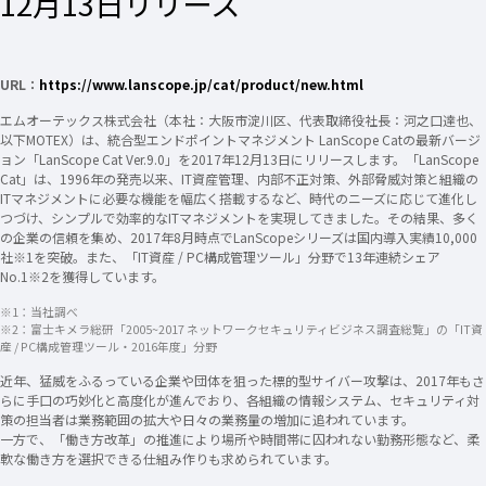
12月13日リリース
URL：
https://www.lanscope.jp/cat/product/new.html
エムオーテックス株式会社（本社：大阪市淀川区、代表取締役社長：河之口達也、
以下MOTEX）は、統合型エンドポイントマネジメント LanScope Catの最新バージ
ョン「LanScope Cat Ver.9.0」を2017年12月13日にリリースします。「LanScope
Cat」は、1996年の発売以来、IT資産管理、内部不正対策、外部脅威対策と組織の
ITマネジメントに必要な機能を幅広く搭載するなど、時代のニーズに応じて進化し
つづけ、シンプルで効率的なITマネジメントを実現してきました。その結果、多く
の企業の信頼を集め、2017年8月時点でLanScopeシリーズは国内導入実績10,000
社※1を突破。また、「IT資産 / PC構成管理ツール」分野で13年連続シェア
No.1※2を獲得しています。
※1：当社調べ
※2：富士キメラ総研「2005~2017 ネットワークセキュリティビジネス調査総覧」の「IT資
産 / PC構成管理ツール・2016年度」分野
近年、猛威をふるっている企業や団体を狙った標的型サイバー攻撃は、2017年もさ
らに手口の巧妙化と高度化が進んでおり、各組織の情報システム、セキュリティ対
策の担当者は業務範囲の拡大や日々の業務量の増加に追われています。
一方で、「働き方改革」の推進により場所や時間帯に囚われない勤務形態など、柔
軟な働き方を選択できる仕組み作りも求められています。