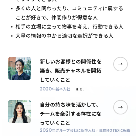
多くの人と関わったり、コミュニティに属する
ことが好きで、仲間作りが得意な人
相手の立場に立って物事を考え、行動できる人
大量の情報の中から適切な選択ができる人
新しいお客様との関係性を
築き、
販売チャネルを開拓
していくこと
2020
年新卒入社
H.O.
自分の持ち味を活かして、
チームを
牽引する存在にな
っていくこと
2020
年グループ会社に新卒入社／現在MOTEXに転籍